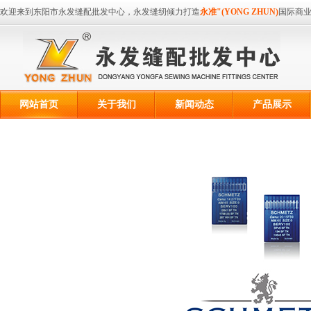
欢迎来到东阳市永发缝配批发中心，永发缝纫倾力打造
永准"(YONG ZHUN)
国际商
网站首页
关于我们
新闻动态
产品展示