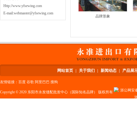
Http://www.yfsewing.com
E-mail:
webmaster@yfsewing.com
品牌形象
网站首页
关于我们
新闻动态
产品展
|
|
|
友情链接：
百度
谷歌
阿里巴巴
搜狗
浙公网安备 3
Copyright © 2020 东阳市永发缝配批发中心（国际知名品牌） 版权所有
浙