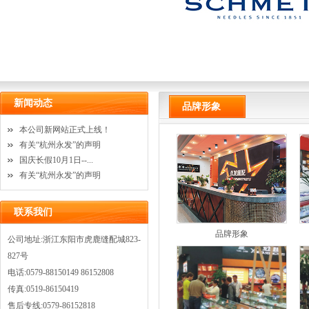
新闻动态
品牌形象
本公司新网站正式上线！
有关“杭州永发”的声明
国庆长假10月1日--...
有关“杭州永发”的声明
联系我们
品牌形象
公司地址:浙江东阳市虎鹿缝配城823-
827号
电话:0579-88150149 86152808
传真:0519-86150419
售后专线:0579-86152818